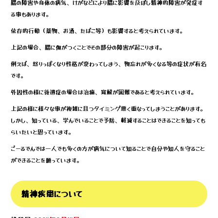
脳の障害や身体の病気、けがなどにより脳に影響を及ぼし精神的障害が発症す
る事もあります。
依存的行動（薬物、お酒、たばこ等）も影響すると考えられています。
上記の場合、脳に傷がつくことでその部分の障害が起こります。
例えば、怒りっぽくなり性格が変わってしまう、物忘れが多くなる等の症状が有名
です。
外因性の様に後遺症の場合は治癒、寛解が困難であると考えられています。
上記の様に様々な事が複雑に且つタイミング悪く重なってしまうことがあります。
しかし、知っている、学んでいることで予防、軽減することはできることを知っても
らいたいと思っています。
ごーるでんでは一人でも多くの方が病気について知ることで自分や知人を守ること
ができることを願っています。
精神疾患について