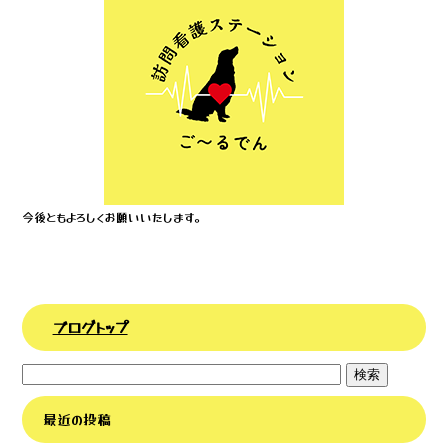
e
e
b
r
o
o
k
今後ともよろしくお願いいたします。
ブログトップ
最近の投稿