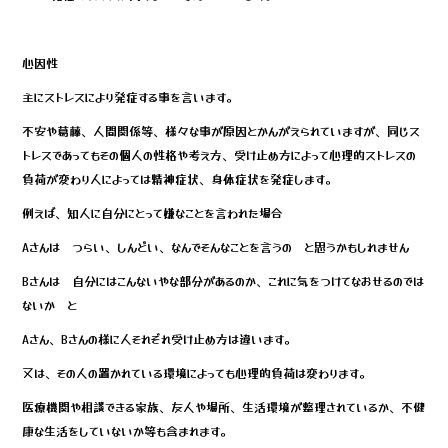
o
o
心因性
k
主にストレスにより発症する事を言います。
不安や葛藤、人間関係等、様々な事が原因とかんがえられていますが、同じス
トレスであってもその個人の性格や考え方、受け止め方によって心理的ストレスの
負荷が変わり人によっては精神症状、身体症状を発症します。
例えば、知人に自分にとって嫌なことを言われた場合
Aさんは つらい、しんどい、なんでそんなことを言うの と思うかもしれません
Bさんは 自分にはこんないやな部分があるのか、これに気をつけてなおせるのでは
ないか と
Aさん、Bさんの様に人それぞれ受け止め方は違います。
又は、その人の置かれている環境によっても心理的負荷は変わります。
医療機関や相談できる家族、友人や場所、生活環境が整理されているか、不健
康な生活をしていないか等も含まれます。