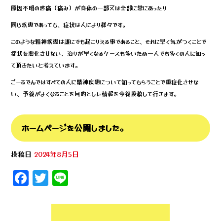
原因不明の疼痛（痛み）が身体の一部又は全部に常にあったり
同じ疾患であっても、症状は人により様々です。
このような精神疾患は誰にでも起こりえる事であること、それに早く気がつくことで
症状を悪化させない、治りが早くなるケースも多いため一人でも多くの人に知っ
て頂きたいと考えています。
ごーるでんではすべての人に精神疾患について知ってもらうことで重症化させな
い、予後がよくなることを目的とした情報を今後投稿して行きます。
ホームページを公開しました。
投稿日
2024年8月5日
F
T
Li
a
wi
n
c
tt
e