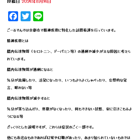
投稿日
2024年8月14日
F
T
Li
a
wi
n
ごーるでんでは京都市で精神疾患に特化した訪問看護を行っています。
c
tt
e
精神疾患とは
e
e
脳内伝達物質（セロトニン、ドーパミン等）の過剰や減少が主な原因と考えら
b
r
れています。
o
脳内伝達物質が過剰になると
o
気分が高揚したり、活発になったり、いつもよりよくしゃべったり、妄想的な発
k
言、眠れない等
脳内伝達物質が減少すると
気分が落ち込んだり、意欲がなくなったり、何もできない状態、家に引きこもるよ
うになる等
ざっくりとした説明ですが、これらは症状のごく一部です。
他にも有名なものであれば幻覚や幻聴があったり、あまり知られていないものでは