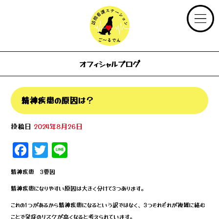
オフィシャルブログ
精神疾患の原因は？
投稿日
2024年8月26日
F
T
Li
a
wi
n
精神疾患 3要因
c
tt
e
精神疾患になりやすい原因は大きく分けて3つあります。
e
e
これの1つがあるから精神疾患になるという訳ではなく、3つそれぞれが複雑に絡む
b
r
ことで発症のリスクが高くなると考えられています。