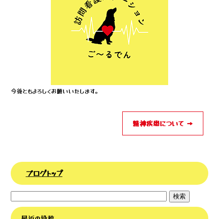
b
r
o
o
k
今後ともよろしくお願いいたします。
精神疾患について
→
ブログトップ
最近の投稿